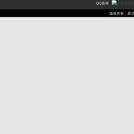
QQ咨询
易才家教网
作为
北京家教
版权所有：易
一家教
服务
中医网