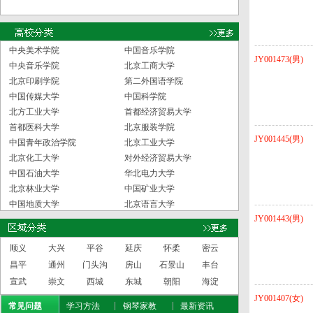
中央美术学院
中国音乐学院
JY001473(男)
中央音乐学院
北京工商大学
北京印刷学院
第二外国语学院
中国传媒大学
中国科学院
北方工业大学
首都经济贸易大学
首都医科大学
北京服装学院
JY001445(男)
中国青年政治学院
北京工业大学
北京化工大学
对外经济贸易大学
中国石油大学
华北电力大学
北京林业大学
中国矿业大学
中国地质大学
北京语言大学
JY001443(男)
顺义
大兴
平谷
延庆
怀柔
密云
昌平
通州
门头沟
房山
石景山
丰台
宣武
崇文
西城
东城
朝阳
海淀
JY001407(女)
常见问题
学习方法
钢琴家教
最新资讯