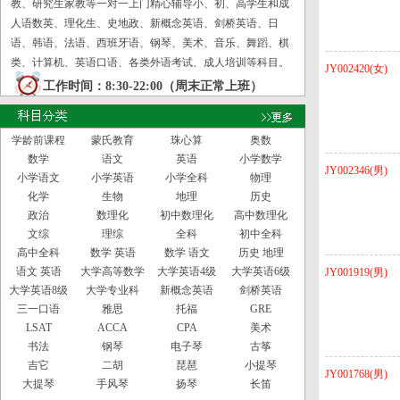
教、研究生家教等一对一上门精心辅导小、初、高学生和成
人语数英、理化生、史地政、新概念英语、剑桥英语、日
语、韩语、法语、西班牙语、钢琴、美术、音乐、舞蹈、棋
类、计算机、英语口语、各类外语考试、成人培训等科目。
JY002420(女)
工作时间：8:30-22:00（周末正常上班）
学龄前课程
蒙氏教育
珠心算
奥数
数学
语文
英语
小学数学
JY002346(男)
小学语文
小学英语
小学全科
物理
化学
生物
地理
历史
政治
数理化
初中数理化
高中数理化
文综
理综
全科
初中全科
高中全科
数学 英语
数学 语文
历史 地理
语文 英语
大学高等数学
大学英语4级
大学英语6级
JY001919(男)
大学英语8级
大学专业科
新概念英语
剑桥英语
三一口语
雅思
托福
GRE
LSAT
ACCA
CPA
美术
书法
钢琴
电子琴
古筝
吉它
二胡
琵琶
小提琴
JY001768(男)
大提琴
手风琴
扬琴
长笛