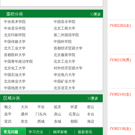
中央美术学院
中国音乐学院
JY002202(女)
中央音乐学院
北京工商大学
北京印刷学院
第二外国语学院
中国传媒大学
中国科学院
北方工业大学
首都经济贸易大学
首都医科大学
北京服装学院
JY002159(男)
中国青年政治学院
北京工业大学
北京化工大学
对外经济贸易大学
中国石油大学
华北电力大学
北京林业大学
中国矿业大学
中国地质大学
北京语言大学
JY002141(女)
顺义
大兴
平谷
延庆
怀柔
密云
昌平
通州
门头沟
房山
石景山
丰台
宣武
崇文
西城
东城
朝阳
海淀
JY002118(女)
常见问题
学习方法
钢琴家教
最新资讯