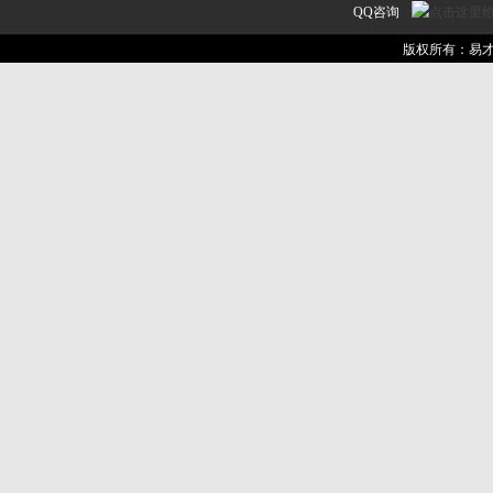
QQ咨询
易才家教网
作为
北京家教
版权所有：易
一家教
服务
中医网