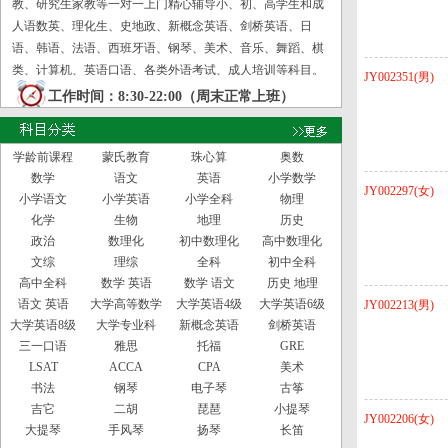
教、研究生家教等一对一上门精心辅导小、初、高学生和成
人语数英、理化生、史地政、新概念英语、剑桥英语、日
语、韩语、法语、西班牙语、钢琴、美术、音乐、舞蹈、棋
类、计算机、英语口语、各类外语考试、成人培训等科目。
JY002351(男)
工作时间：8:30-22:00（周末正常上班）
学龄前课程
蒙氏教育
珠心算
奥数
数学
语文
英语
小学数学
JY002297(女)
小学语文
小学英语
小学全科
物理
化学
生物
地理
历史
政治
数理化
初中数理化
高中数理化
文综
理综
全科
初中全科
高中全科
数学 英语
数学 语文
历史 地理
语文 英语
大学高等数学
大学英语4级
大学英语6级
JY002213(男)
大学英语8级
大学专业科
新概念英语
剑桥英语
三一口语
雅思
托福
GRE
LSAT
ACCA
CPA
美术
书法
钢琴
电子琴
古筝
吉它
二胡
琵琶
小提琴
JY002206(女)
大提琴
手风琴
扬琴
长笛